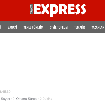
İ
SANAYİ
YEREL YÖNETİM
SİVİL TOPLUM
TEMATIK
YAZARLAR
13:45:30
Sayısı :
0
Okuma Süresi :
2 Dakika