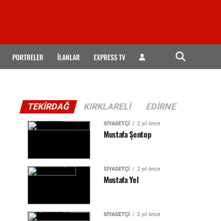
PORTRELER
İLANLAR
EXPRESS TV
TEKIRDAĞ
KIRKLARELI
EDIRNE
SIYASETÇI
2 yıl önce
Mustafa Şentop
SIYASETÇI
2 yıl önce
Mustafa Yel
SIYASETÇI
2 yıl önce