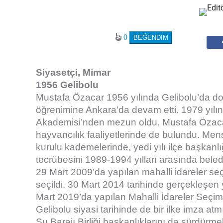
0
Siyasetçi, Mimar
1956 Gelibolu
Mustafa Özacar 1956 yılında Gelibolu’da doğ
öğrenimine Ankara’da devam etti. 1979 yılı
Akademisi’nden mezun oldu. Mustafa Özacar
hayvancılık faaliyetlerinde de bulundu. Me
kurulu kademelerinde, yedi yılı ilçe başkanlı
tecrübesini 1989-1994 yılları arasında bel
29 Mart 2009’da yapılan mahalli idareler se
seçildi. 30 Mart 2014 tarihinde gerçekleşen
Mart 2019’da yapılan Mahalli İdareler Seçi
Gelibolu siyasi tarihinde de bir ilke imza atm
Su Barajı Birliği başkanlıklarını da sürdürme