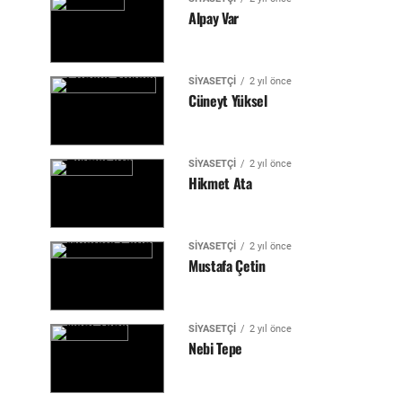
Alpay Var
SIYASETÇI
2 yıl önce
Cüneyt Yüksel
SIYASETÇI
2 yıl önce
Hikmet Ata
SIYASETÇI
2 yıl önce
Mustafa Çetin
SIYASETÇI
2 yıl önce
Nebi Tepe