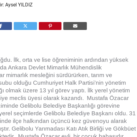
du. İlk, orta ve lise öğreniminin ardından yüksek
nda Ankara Devlet Mimarlık Mühendislik
 mimarlık mesleğini sürdürürken, tarım ve
nsubu olduğu Cumhuriyet Halk Partisi’nin yönetim
ğı olmak üzere 13 yıl görev yaptı. İlk yerel yönetim
ediye meclis üyesi olarak kazandı. Mustafa Özacar
çiminde Gelibolu Belediye Başkanlığı görevine
 yerel seçimlerde Gelibolu Belediye Başkanı oldu. 31
minde ilçe halkından üçüncü kez güvenoyu alarak
ıştır. Gelibolu Yarımadası Katı Atık Birliği ve Gökbüet
ktedir. Mustafa Özacar evli, bir çocuk babasıdır.