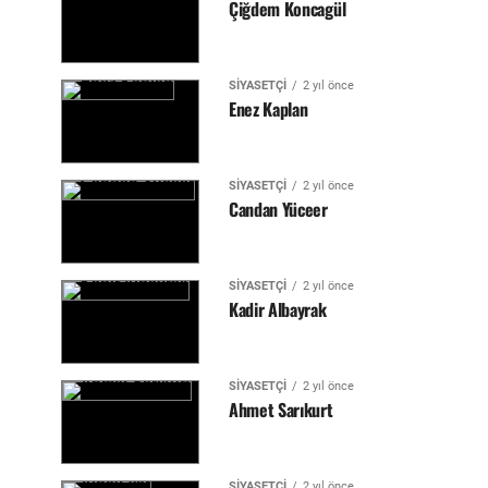
Çiğdem Koncagül
SIYASETÇI
2 yıl önce
Enez Kaplan
SIYASETÇI
2 yıl önce
Candan Yüceer
SIYASETÇI
2 yıl önce
Kadir Albayrak
SIYASETÇI
2 yıl önce
Ahmet Sarıkurt
SIYASETÇI
2 yıl önce