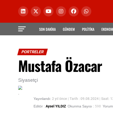
SON DAKİKA
GÜNDEM
POLİTİKA
EKONOM
PORTRELER
Mustafa Özacar
Siyasetçi
Yayınlandı:
2 yıl önce
| Tarih : 09.08.2024 | Saat: 
Editör :
Aysel YILDIZ
Okunma Sayısı :
598
Yorum 