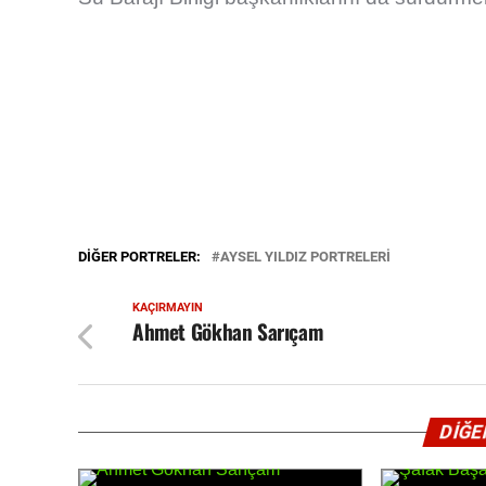
DIĞER PORTRELER:
AYSEL YILDIZ PORTRELERİ
KAÇIRMAYIN
Ahmet Gökhan Sarıçam
<
AHMET GÖKHAN SARIÇAM
ŞAFAK BA
DİĞE