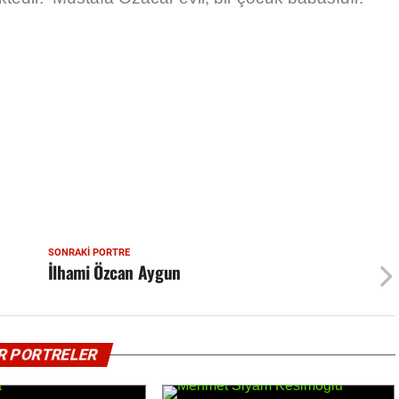
SONRAKI PORTRE
İlhami Özcan Aygun
<
ŞA
MEHMET SIYAM KESIMOĞLU
<
R PORTRELER