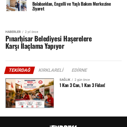
Balaban'dan, Engelli ve Yaşlı Bakım Merkezine
Ziyaret
HABERLER
2 yıl önce
Pınarhisar Belediyesi Haşerelere
Karşı İlaçlama Yapıyor
TEKIRDAĞ
KIRKLARELI
EDIRNE
SAĞLIK
2 gün önce
1 Kan 3 Can, 1 Kan 3 Fidan!