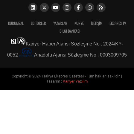
KURUMSAL
EDITÖRLER
YAZARLAR
KÜNYE
İLETIŞIM
EKSPRES TV
BİLGİ BANKASI
Kariyer Haber Ajansı Sözleşme No : 2024/KY-
0052
Anadolu Ajansı Sözleşme No : 0003009705
Copyright © 2024 Trakya Ekspres Gazetesi - Tüm hakları saklıdır. |
Tasarım :
Kariyer Yazılım