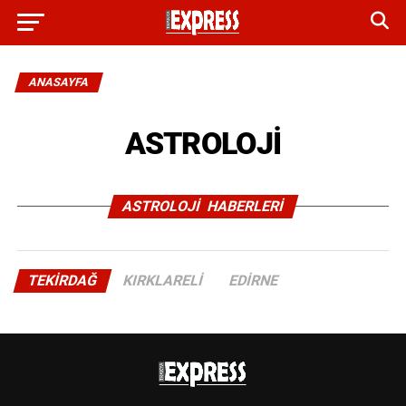
ANASAYFA
ASTROLOJİ
ASTROLOJİ HABERLERI
TEKIRDAĞ
KIRKLARELI
EDIRNE