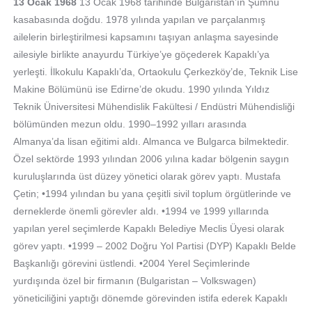
13 Ocak 1968
13 Ocak 1968 tarihinde Bulgaristan’ın Şumnu
kasabasında doğdu. 1978 yılında yapılan ve parçalanmış
ailelerin birleştirilmesi kapsamını taşıyan anlaşma sayesinde
ailesiyle birlikte anayurdu Türkiye’ye göçederek Kapaklı’ya
yerleşti. İlkokulu Kapaklı’da, Ortaokulu Çerkezköy’de, Teknik Lise
Makine Bölümünü ise Edirne’de okudu. 1990 yılında Yıldız
Teknik Üniversitesi Mühendislik Fakültesi / Endüstri Mühendisliği
bölümünden mezun oldu. 1990–1992 yılları arasında
Almanya’da lisan eğitimi aldı. Almanca ve Bulgarca bilmektedir.
Özel sektörde 1993 yılından 2006 yılına kadar bölgenin saygın
kuruluşlarında üst düzey yönetici olarak görev yaptı. Mustafa
Çetin; •1994 yılından bu yana çeşitli sivil toplum örgütlerinde ve
derneklerde önemli görevler aldı. •1994 ve 1999 yıllarında
yapılan yerel seçimlerde Kapaklı Belediye Meclis Üyesi olarak
görev yaptı. •1999 – 2002 Doğru Yol Partisi (DYP) Kapaklı Belde
Başkanlığı görevini üstlendi. •2004 Yerel Seçimlerinde
yurdışında özel bir firmanın (Bulgaristan – Volkswagen)
yöneticiliğini yaptığı dönemde görevinden istifa ederek Kapaklı