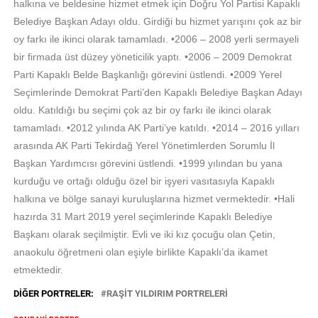
halkına ve beldesine hizmet etmek için Doğru Yol Partisi Kapaklı
Belediye Başkan Adayı oldu. Girdiği bu hizmet yarışını çok az bir
oy farkı ile ikinci olarak tamamladı. •2006 – 2008 yerli sermayeli
bir firmada üst düzey yöneticilik yaptı. •2006 – 2009 Demokrat
Parti Kapaklı Belde Başkanlığı görevini üstlendi. •2009 Yerel
Seçimlerinde Demokrat Parti’den Kapaklı Belediye Başkan Adayı
oldu. Katıldığı bu seçimi çok az bir oy farkı ile ikinci olarak
tamamladı. •2012 yılında AK Parti’ye katıldı. •2014 – 2016 yılları
arasında AK Parti Tekirdağ Yerel Yönetimlerden Sorumlu İl
Başkan Yardımcısı görevini üstlendi. •1999 yılından bu yana
kurduğu ve ortağı olduğu özel bir işyeri vasıtasıyla Kapaklı
halkına ve bölge sanayi kuruluşlarına hizmet vermektedir. •Hali
hazırda 31 Mart 2019 yerel seçimlerinde Kapaklı Belediye
Başkanı olarak seçilmiştir. Evli ve iki kız çocuğu olan Çetin,
anaokulu öğretmeni olan eşiyle birlikte Kapaklı’da ikamet
etmektedir.
DIĞER PORTRELER:
RAŞIT YILDIRIM PORTRELERİ