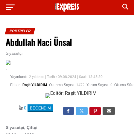
PORTRELER
Abdullah Naci Ünsal
Siyasetçi
Yayınlandı:
2 yıl önce
| Tarih : 09.08.2024 | Saat: 13:45:30
Editör :
Raşit YILDIRIM
Okunma Sayısı :
1472
Yorum Sayısı :
0
Okuma Süres
0
Siyasetçi, Çiftçi