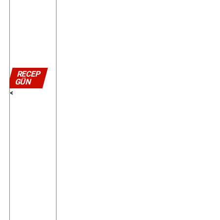
RECEP
GÜN
<