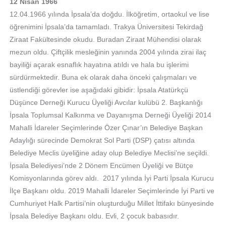
12 Nisan 1966
12.04.1966 yılında İpsala’da doğdu. İlköğretim, ortaokul ve lise
öğrenimini İpsala’da tamamladı. Trakya Üniversitesi Tekirdağ
Ziraat Fakültesinde okudu. Buradan Ziraat Mühendisi olarak
mezun oldu. Çiftçilik mesleğinin yanında 2004 yılında zirai ilaç
bayiliği açarak esnaflık hayatına atıldı ve hala bu işlerimi
sürdürmektedir. Buna ek olarak daha önceki çalışmaları ve
üstlendiği görevler ise aşağıdaki gibidir: İpsala Atatürkçü
Düşünce Derneği Kurucu Üyeliği Avcılar kulübü 2. Başkanlığı
İpsala Toplumsal Kalkınma ve Dayanışma Derneği Üyeliği 2014
Mahalli İdareler Seçimlerinde Özer Çınar’ın Belediye Başkan
Adaylığı sürecinde Demokrat Sol Parti (DSP) çatısı altında
Belediye Meclis üyeliğine aday olup Belediye Meclisi’ne seçildi.
İpsala Belediyesi’nde 2 Dönem Encümen Üyeliği ve Bütçe
Komisyonlarında görev aldı. 2017 yılında İyi Parti İpsala Kurucu
İlçe Başkanı oldu. 2019 Mahalli İdareler Seçimlerinde İyi Parti ve
Cumhuriyet Halk Partisi’nin oluşturduğu Millet İttifakı bünyesinde
İpsala Belediye Başkanı oldu. Evli, 2 çocuk babasıdır.