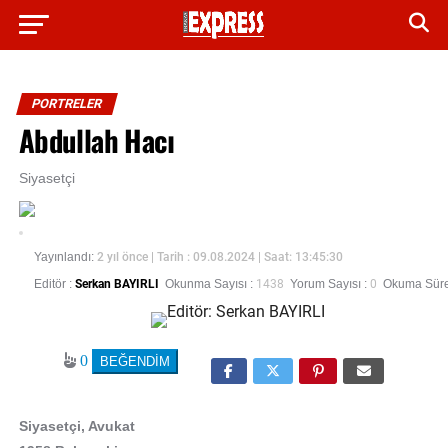
PORTRELER
Abdullah Hacı
Siyasetçi
Yayınlandı:
2 yıl önce
| Tarih : 09.08.2024 | Saat: 13:45:30
Editör :
Serkan BAYIRLI
Okunma Sayısı :
1438
Yorum Sayısı :
0
Okuma Süres
0
Siyasetçi, Avukat