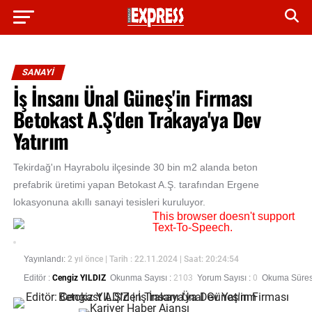
SANAYİ
İş İnsanı Ünal Güneş'in Firması
Betokast A.Ş'den Trakaya'ya Dev
Yatırım
Tekirdağ'ın Hayrabolu ilçesinde 30 bin m2 alanda beton
prefabrik üretimi yapan Betokast A.Ş. tarafından Ergene
lokasyonuna akıllı sanayi tesisleri kuruluyor.
This browser doesn't support
Text-To-Speech.
Yayınlandı:
2 yıl önce
| Tarih : 22.11.2024 | Saat: 20:24:54
Editör :
Cengiz YILDIZ
Okunma Sayısı :
2103
Yorum Sayısı :
0
Okuma Süresi