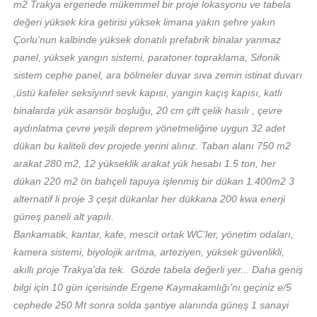
m2 Trakya ergenede mükemmel bir proje lokasyonu ve tabela
değeri yüksek kira getirisi yüksek limana yakın şehre yakın
Çorlu'nun kalbinde yüksek donatılı prefabrik binalar yanmaz
panel, yüksek yangın sistemi, paratoner topraklama, Sifonik
sistem cephe panel, ara bölmeler duvar sıva zemin istinat duvarı
,üstü kafeler seksiyınrl sevk kapısı, yangın kaçış kapısı, katlı
binalarda yük asansör boşluğu, 20 cm çift çelik hasılı , çevre
aydınlatma çevre yeşili deprem yönetmeliğine uygun 32 adet
dükan bu kaliteli dev projede yerini alınız. Taban alanı 750 m2
arakat 280 m2, 12 yükseklik arakat yük hesabı 1.5 ton, her
dükan 220 m2 ön bahçeli tapuya işlenmiş bir dükan 1.400m2 3
alternatif li proje 3 çeşit dükanlar her dükkana 200 kwa enerji
güneş paneli alt yapılı.
Bankamatik, kantar, kafe, mescit ortak WC’ler, yönetim odaları,
kamera sistemi, biyolojik arıtma, arteziyen, yüksek güvenlikli,
akıllı proje Trakya'da tek. Gözde tabela değerli yer... Daha geniş
bilgi için 10 gün içerisinde Ergene Kaymakamlığı'nı geçiniz e/5
cephede 250 Mt sonra solda şantiye alanında güneş 1 sanayi