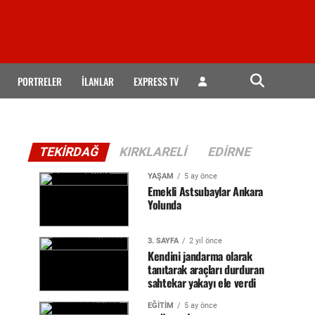
PORTRELER
İLANLAR
EXPRESS TV
TEKIRDAĞ
KIRKLARELI
EDIRNE
YAŞAM
5 ay önce
Emekli Astsubaylar Ankara
Yolunda
3. SAYFA
2 yıl önce
Kendini jandarma olarak
tanıtarak araçları durduran
sahtekar yakayı ele verdi
EĞİTİM
5 ay önce