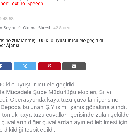
pport Text-To-Speech.
09:48:58
 Sayısı :
0
Okuma Süresi :
42 Saniye
00 kilo uyuşturucu ele geçirildi.
a Mücadele Şube Müdürlüğü ekipleri, Silivri
i. Operasyonda kaya tuzu çuvalları içerisine
. Depoda bulunan Ş.Y isimli şahıs gözaltına alındı.
tonluk kaya tuzu çuvalları içerisinde zulalı şekilde
çuvalların diğer çuvallardan ayırt edilebilmesi için
dikildiği tespit edildi.