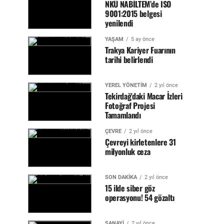
NKÜ NABİLTEM’de ISO
9001:2015 belgesi
yenilendi
YAŞAM
5 ay önce
Trakya Kariyer Fuarının
tarihi belirlendi
YEREL YÖNETİM
2 yıl önce
Tekirdağ'daki Macar İzleri
Fotoğraf Projesi
Tamamlandı
ÇEVRE
2 yıl önce
Çevreyi kirletenlere 31
milyonluk ceza
SON DAKİKA
2 yıl önce
15 ilde siber göz
operasyonu! 54 gözaltı
SANAYİ
2 yıl önce