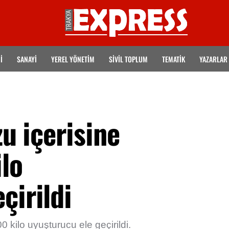
İ
SANAYİ
YEREL YÖNETİM
SİVİL TOPLUM
TEMATIK
YAZARLAR
zu içerisine
lo
çirildi
00 kilo uyuşturucu ele geçirildi.