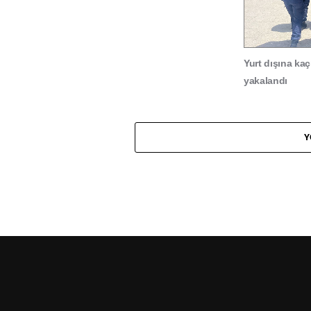
Yurt dışına ka
yakalandı
Y