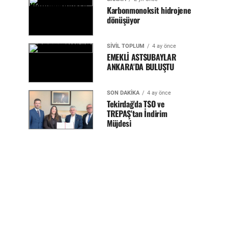
Karbonmonoksit hidrojene
dönüşüyor
SİVİL TOPLUM
4 ay önce
EMEKLİ ASTSUBAYLAR
ANKARA'DA BULUŞTU
SON DAKİKA
4 ay önce
Tekirdağ'da TSO ve
TREPAŞ'tan İndirim
Müjdesi