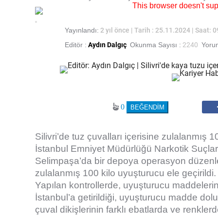
This browser doesn't su
Yayınlandı:
2 yıl önce
| Tarih : 25.11.2024 | Saat: 
Editör :
Aydın Dalgıç
Okunma Sayısı :
2240
Yorum
0
Silivri’de tuz çuvalları içerisine zulalanmış 1
İstanbul Emniyet Müdürlüğü Narkotik Suçlarl
Selimpaşa’da bir depoya operasyon düzenled
zulalanmış 100 kilo uyuşturucu ele geçirildi
Yapılan kontrollerde, uyuşturucu maddelerin 
İstanbul’a getirildiği, uyuşturucu madde dolu 
çuval dikişlerinin farklı ebatlarda ve renklerde 