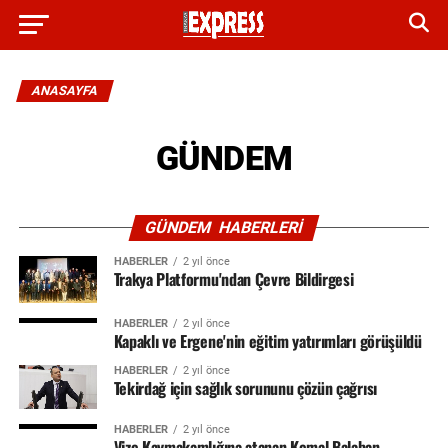
ANASAYFA
GÜNDEM
GÜNDEM HABERLERI
HABERLER
2 yıl önce
Trakya Platformu'ndan Çevre Bildirgesi
HABERLER
2 yıl önce
Kapaklı ve Ergene'nin eğitim yatırımları görüşüldü
HABERLER
2 yıl önce
Tekirdağ için sağlık sorununu çözün çağrısı
HABERLER
2 yıl önce
Vize Kaymakamlığına atanan Kemal Balaban