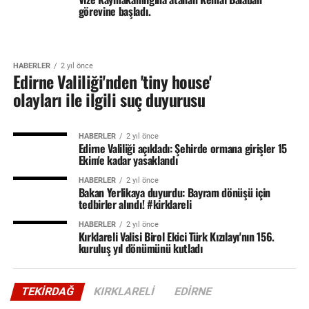
görevine başladı.
HABERLER
2 yıl önce
Edirne Valiliği'nden 'tiny house'
olayları ile ilgili suç duyurusu
HABERLER
2 yıl önce
Edirne Valiliği açıkladı: Şehirde ormana girişler 15
Ekim'e kadar yasaklandı
HABERLER
2 yıl önce
Bakan Yerlikaya duyurdu: Bayram dönüşü için
tedbirler alındı! #kirklareli
HABERLER
2 yıl önce
Kırklareli Valisi Birol Ekici Türk Kızılayı'nın 156.
kuruluş yıl dönümünü kutladı
TEKIRDAĞ
KIRKLARELI
EDIRNE