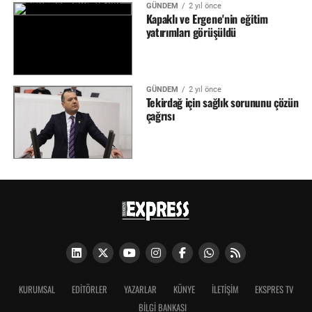
GÜNDEM
2 yıl önce
Kapaklı ve Ergene'nin eğitim
yatırımları görüşüldü
GÜNDEM
2 yıl önce
Tekirdağ için sağlık sorununu çözün
çağrısı
KURUMSAL
EDITÖRLER
YAZARLAR
KÜNYE
İLETIŞIM
EKSPRES TV
BİLGİ BANKASI