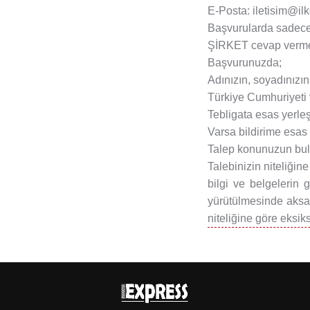
E-Posta: iletisim@il
Başvurularda sadece b
ŞİRKET cevap vermed
Başvurunuzda;
Adınızın, soyadınızın
Türkiye Cumhuriyeti 
Tebligata esas yerleş
Varsa bildirime esas 
Talep konunuzun bulu
Talebinizin niteliğin
bilgi ve belgelerin 
yürütülmesinde aksak
niteliğine göre eksik