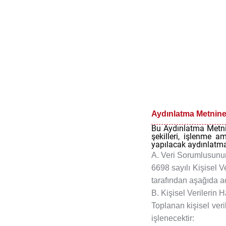
Çerez
Politikası
Hata
Bildir
Abone
Ol
Aydınlatma Metnine İ
Bu Aydınlatma Metnin
şekilleri, işlenme a
yapılacak aydınlatma, 
A. Veri Sorumlusunun
6698 sayılı Kişisel V
tarafından aşağıda a
B. Kişisel Verilerin
Toplanan kişisel veri
işlenecektir: