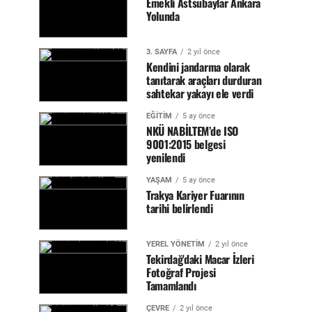
Emekli Astsubaylar Ankara
Yolunda
3. SAYFA
2 yıl önce
Kendini jandarma olarak
tanıtarak araçları durduran
sahtekar yakayı ele verdi
EĞİTİM
5 ay önce
NKÜ NABİLTEM’de ISO
9001:2015 belgesi
yenilendi
YAŞAM
5 ay önce
Trakya Kariyer Fuarının
tarihi belirlendi
YEREL YÖNETİM
2 yıl önce
Tekirdağ'daki Macar İzleri
Fotoğraf Projesi
Tamamlandı
ÇEVRE
2 yıl önce