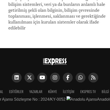
bilişim sistemleri, veri ya da bunların anlamlı hale
getirilmiş şekli olan bilginin, bilişim çevresinde
toplanması, işlenmesi, saklanması ve gerektiğinde
kullanılması için kurulan sistemler olarak ifade
edilebilir
AL
EDITÖRLER
YAZARLAR
KÜNYE
İLETIŞIM
EKSPRES TV
BİLGİ
r Ajansı Sözleşme No : 2024/KY-0052
Anadol