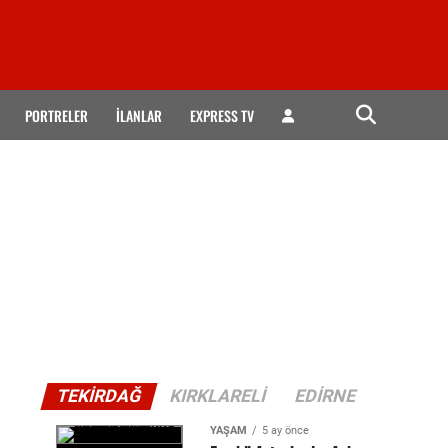
PORTRELER
İLANLAR
EXPRESS TV
TEKIRDAĞ
KIRKLARELI
EDIRNE
YAŞAM
5 ay önce