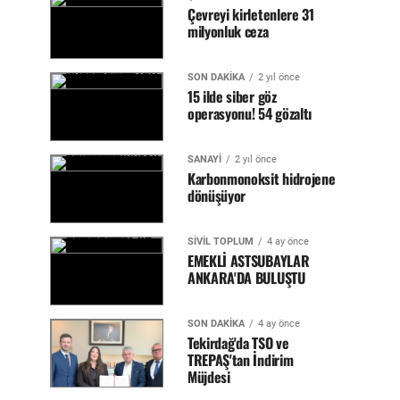
Çevreyi kirletenlere 31
milyonluk ceza
SON DAKİKA
2 yıl önce
15 ilde siber göz
operasyonu! 54 gözaltı
SANAYİ
2 yıl önce
Karbonmonoksit hidrojene
dönüşüyor
SİVİL TOPLUM
4 ay önce
EMEKLİ ASTSUBAYLAR
ANKARA'DA BULUŞTU
SON DAKİKA
4 ay önce
Tekirdağ'da TSO ve
TREPAŞ'tan İndirim
Müjdesi