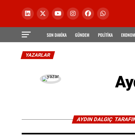
SON DAKİKA
GÜNDEM
POLİTİKA
EKONOM
YAZARLAR
Ay
AYDIN DALGIÇ TARAF