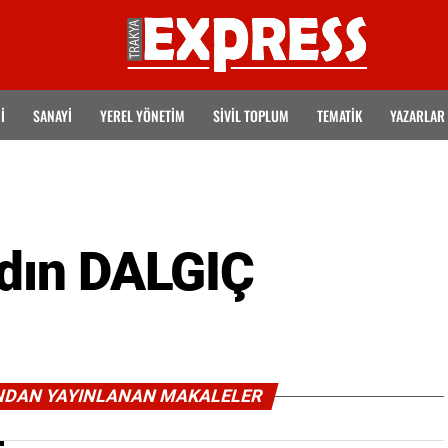
İ
SANAYİ
YEREL YÖNETİM
SİVİL TOPLUM
TEMATIK
YAZARLAR
dın DALGIÇ
INDAN YAYINLANAN MAKALELER