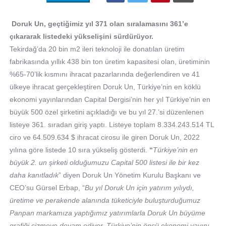
Doruk Un, geçtiğimiz yıl 371 olan sıralamasını 361’e
çıkararak listedeki yükselişini sürdürüyor.
Tekirdağ’da 20 bin m2 ileri teknoloji ile donatılan üretim
fabrikasında yıllık 438 bin ton üretim kapasitesi olan, üretiminin
%65-70’lik kısmını ihracat pazarlarında değerlendiren ve 41
ülkeye ihracat gerçekleştiren Doruk Un, Türkiye’nin en köklü
ekonomi yayınlarından Capital Dergisi’nin her yıl Türkiye’nin en
büyük 500 özel şirketini açıkladığı ve bu yıl 27.’si düzenlenen
listeye 361. sıradan giriş yaptı. Listeye toplam 8.334.243.514 TL
ciro ve 64.509.634 $ ihracat cirosu ile giren Doruk Un,
2022
yılına göre listede 10 sıra yükseliş gösterdi.
“
Türkiye’nin en
büyük 2. un şirketi olduğumuzu Capital 500 listesi ile bir kez
daha kanıtladık
” diyen Doruk Un
Yönetim Kurulu Başkanı ve
CEO’su Gürsel Erbap, “
Bu yıl Doruk Un için yatırım yılıydı,
üretime ve perakende alanında tüketiciyle buluşturduğumuz
Panpan markamıza yaptığımız yatırımlarla Doruk Un büyüme
grafiği çizmeye devam ediyor. Türkiye’nin öncü ekonomi yayını