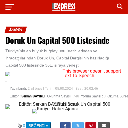
SANAYİ
Doruk Un Capital 500 Listesinde
Türkiye’nin en büyük buğday unu üreticilerinden ve
ihracatçılarından Doruk Un, Capital Dergisi’nin hazırladığı
Capital 500 listesinde 361. sıraya yerleşti.
This browser doesn't support
Text-To-Speech.
Yayınlandı:
2 yıl önce
| Tarih : 05.08.2024 | Saat: 20:02:46
Editör :
Serkan BAYIRLI
Okunma Sayısı :
748
Yorum Sayısı :
0
Okuma Süresi
0