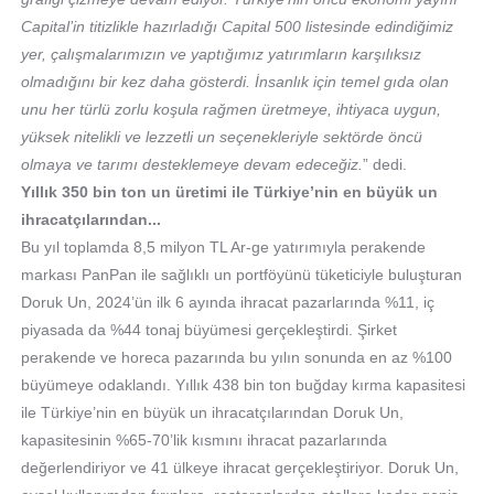
Capital’in titizlikle hazırladığı Capital 500 listesinde edindiğimiz
yer, çalışmalarımızın ve yaptığımız yatırımların karşılıksız
olmadığını bir kez daha gösterdi. İnsanlık için temel gıda olan
unu her türlü zorlu koşula rağmen üretmeye,
ihtiyaca uygun,
yüksek nitelikli ve lezzetli un seçenekleriyle sektörde öncü
olmaya ve tarımı desteklemeye devam edeceğiz.
” dedi.
Yıllık 350 bin ton un üretimi ile Türkiye’nin en büyük un
ihracatçılarından...
Bu yıl toplamda 8,5 milyon TL Ar-ge yatırımıyla perakende
markası PanPan ile sağlıklı un portföyünü tüketiciyle buluşturan
Doruk Un, 2024’ün ilk 6 ayında ihracat pazarlarında %11, iç
piyasada da %44 tonaj büyümesi gerçekleştirdi. Şirket
perakende ve horeca pazarında bu yılın sonunda en az %100
büyümeye odaklandı. Yıllık 438 bin ton buğday kırma kapasitesi
ile Türkiye’nin en büyük un ihracatçılarından Doruk Un,
kapasitesinin %65-70’lik kısmını ihracat pazarlarında
değerlendiriyor ve 41 ülkeye ihracat gerçekleştiriyor. Doruk Un,