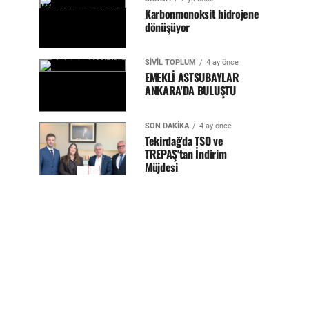
Karbonmonoksit hidrojene
dönüşüyor
SİVİL TOPLUM
4 ay önce
EMEKLİ ASTSUBAYLAR
ANKARA'DA BULUŞTU
SON DAKİKA
4 ay önce
Tekirdağ'da TSO ve
TREPAŞ'tan İndirim
Müjdesi