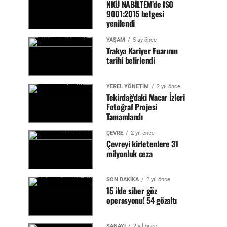
NKÜ NABİLTEM’de ISO
9001:2015 belgesi
yenilendi
YAŞAM
5 ay önce
Trakya Kariyer Fuarının
tarihi belirlendi
YEREL YÖNETİM
2 yıl önce
Tekirdağ'daki Macar İzleri
Fotoğraf Projesi
Tamamlandı
ÇEVRE
2 yıl önce
Çevreyi kirletenlere 31
milyonluk ceza
SON DAKİKA
2 yıl önce
15 ilde siber göz
operasyonu! 54 gözaltı
SANAYİ
2 yıl önce