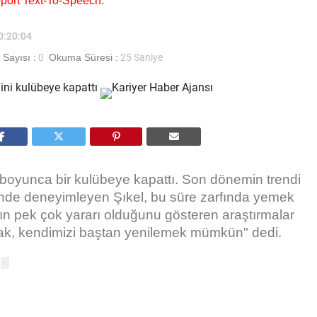
pport Text-To-Speech.
10:20:04
Sayısı :
0
Okuma Süresi :
25 Saniye
t boyunca bir kulübeye kapattı. Son dönemin trendi
iğinde deneyimleyen Şıkel, bu süre zarfında yemek
ın pek çok yararı olduğunu gösteren araştırmalar
mak, kendimizi baştan yenilemek mümkün" dedi.