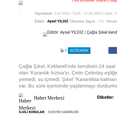
This browser doesn't su
Yayınlandı:
2 yıl önce
| Tarih : 13.06.2024 | Saat: 
Editör :
Aysel YILDIZ
Okunma Sayısı :
432
Yorum 
0
Çağla Şıkel, Kırklareli'nde kendisini 24 saa
olan 'Karanlık İnziva'yı, Çetin Çetintaş eşl
yemedi, su içmedi. Şıkel "Karanlıkta kalman
var. Bu süre içerisinde yaşlanmayı durdur
Haber Merkezi
Etiketler:
İLGILI KONULAR:
ÇEVRE HABERLERİ