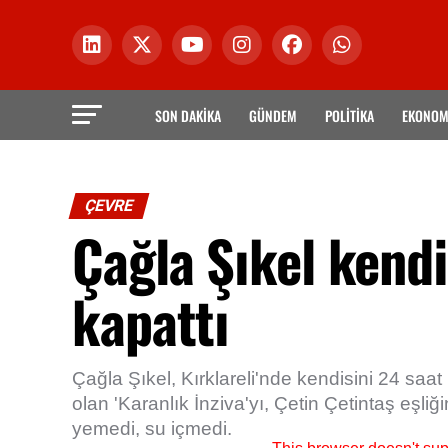
SON DAKİKA
GÜNDEM
POLİTİKA
EKONOM
ÇEVRE
Çağla Şıkel kend
kapattı
Çağla Şıkel, Kırklareli'nde kendisini 24 saa
olan 'Karanlık İnziva'yı, Çetin Çetintaş eşl
yemedi, su içmedi.