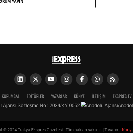
ORUM YAPIN
KURUMSAL
EDITÖRLER
YAZARLAR
KÜNYE
İLETIŞIM
EKSPRES TV
r Ajansı Sözleşme No : 2024/KY-0052
Anadol
t © 2024 Trakya Ekspres Gazetesi - Tüm hakları saklıdır. | Tasarım :
Kariye