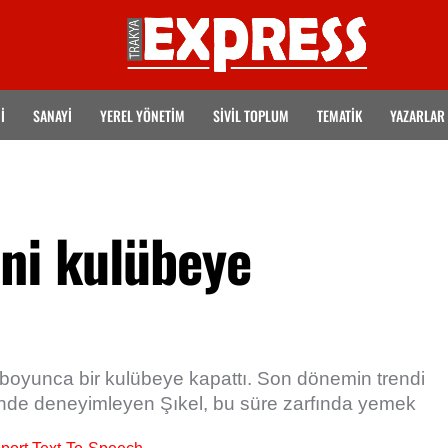
İ
SANAYİ
YEREL YÖNETİM
SİVİL TOPLUM
TEMATIK
YAZARLAR
ini kulübeye
t boyunca bir kulübeye kapattı. Son dönemin trendi
iğinde deneyimleyen Şıkel, bu süre zarfında yemek