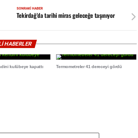
SONRAKI HABER
Tekirdağ’da tarihi miras geleceğe taşınıyor
İLİ HABERLER
ndini kulübeye kapattı
Termometreler 41 dereceyi gördü