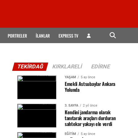
PORTRELER
İLANLAR
EXPRESS TV
TEKIRDAĞ
KIRKLARELI
EDIRNE
YAŞAM
5 ay önce
Emekli Astsubaylar Ankara
Yolunda
3. SAYFA
2 yıl önce
Kendini jandarma olarak
tanıtarak araçları durduran
sahtekar yakayı ele verdi
EĞİTİM
5 ay önce