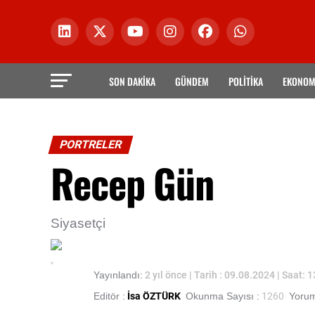
SON DAKİKA
GÜNDEM
POLİTİKA
EKONOM
PORTRELER
Recep Gün
Siyasetçi
Yayınlandı:
2 yıl önce
| Tarih : 09.08.2024 | Saat: 
Editör :
İsa ÖZTÜRK
Okunma Sayısı :
1260
Yorum