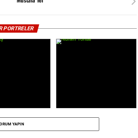
<
<
ATAŞ
NURTEN YONTAR
R PORTRELER
ORUM YAPIN