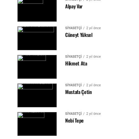
Alpay Var
SIYASETÇI
2 yıl önce
Cüneyt Yüksel
SIYASETÇI
2 yıl önce
Hikmet Ata
SIYASETÇI
2 yıl önce
Mustafa Çetin
SIYASETÇI
2 yıl önce
Nebi Tepe