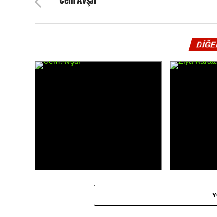
<
CEM AVŞAR
ZIYA KAR
DİĞE
Y