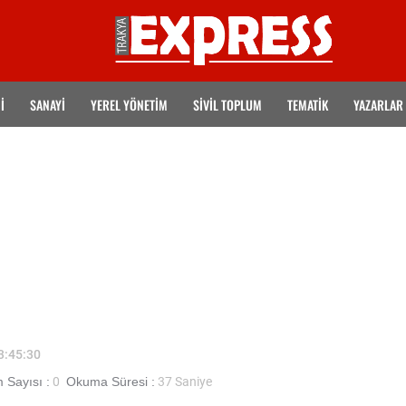
İ
SANAYİ
YEREL YÖNETİM
SİVİL TOPLUM
TEMATIK
YAZARLAR
13:45:30
 Sayısı :
0
Okuma Süresi :
37 Saniye