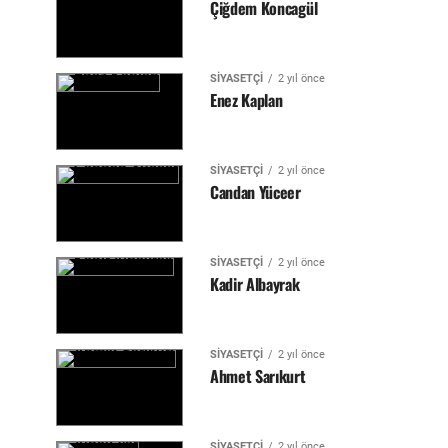
Çiğdem Koncagül
SIYASETÇI
2 yıl önce
Enez Kaplan
SIYASETÇI
2 yıl önce
Candan Yüceer
SIYASETÇI
2 yıl önce
Kadir Albayrak
SIYASETÇI
2 yıl önce
Ahmet Sarıkurt
SIYASETÇI
2 yıl önce