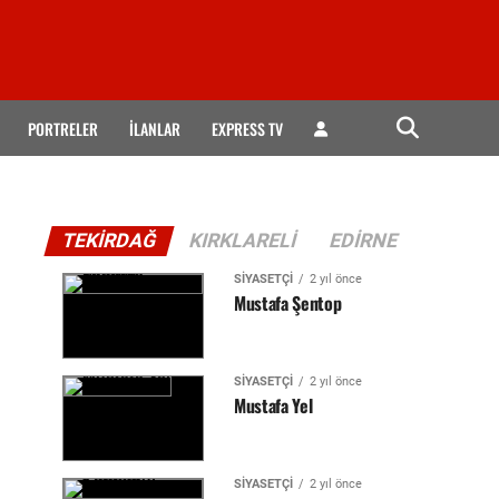
PORTRELER
İLANLAR
EXPRESS TV
TEKIRDAĞ
KIRKLARELI
EDIRNE
SIYASETÇI
2 yıl önce
Mustafa Şentop
SIYASETÇI
2 yıl önce
Mustafa Yel
SIYASETÇI
2 yıl önce