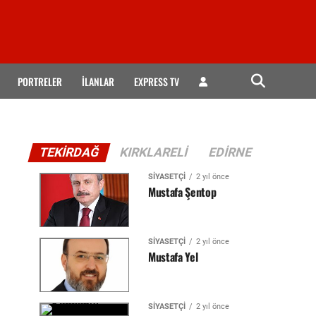
PORTRELER
İLANLAR
EXPRESS TV
TEKIRDAĞ
KIRKLARELI
EDIRNE
SIYASETÇI
2 yıl önce
Mustafa Şentop
SIYASETÇI
2 yıl önce
Mustafa Yel
SIYASETÇI
2 yıl önce