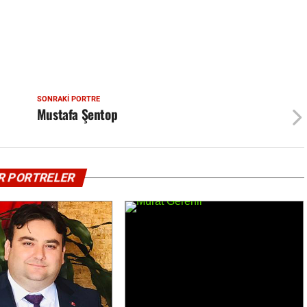
SONRAKI PORTRE
Mustafa Şentop
<
MURAT GERENLI
R PORTRELER