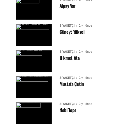
Alpay Var
SIYASETÇI
2 yıl önce
Cüneyt Yüksel
SIYASETÇI
2 yıl önce
Hikmet Ata
SIYASETÇI
2 yıl önce
Mustafa Çetin
SIYASETÇI
2 yıl önce
Nebi Tepe