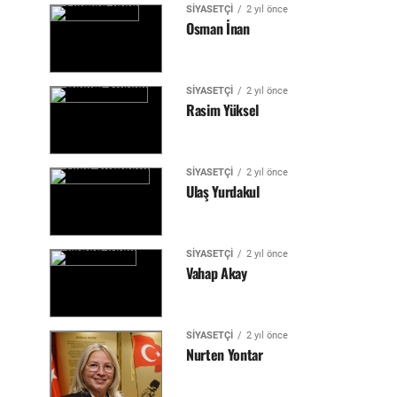
SIYASETÇI
2 yıl önce
Osman İnan
SIYASETÇI
2 yıl önce
Rasim Yüksel
SIYASETÇI
2 yıl önce
Ulaş Yurdakul
SIYASETÇI
2 yıl önce
Vahap Akay
SIYASETÇI
2 yıl önce
Nurten Yontar