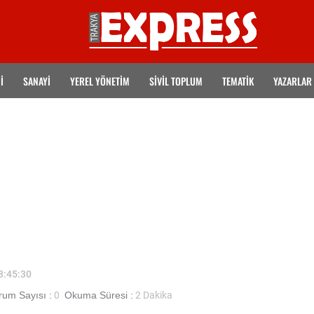
İ
SANAYİ
YEREL YÖNETİM
SİVİL TOPLUM
TEMATIK
YAZARLAR
13:45:30
um Sayısı :
0
Okuma Süresi :
2 Dakika