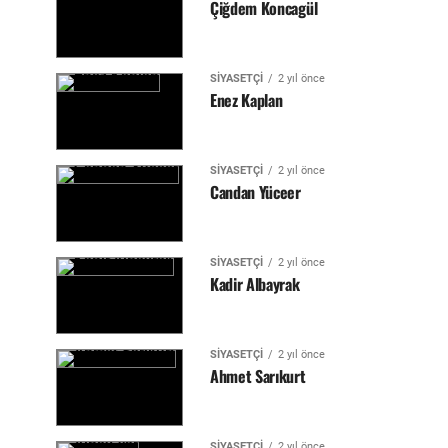
Çiğdem Koncagül
SIYASETÇI
2 yıl önce
Enez Kaplan
SIYASETÇI
2 yıl önce
Candan Yüceer
SIYASETÇI
2 yıl önce
Kadir Albayrak
SIYASETÇI
2 yıl önce
Ahmet Sarıkurt
SIYASETÇI
2 yıl önce