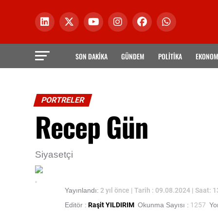
SON DAKİKA
GÜNDEM
POLİTİKA
EKONOM
PORTRELER
Recep Gün
Siyasetçi
Yayınlandı:
2 yıl önce
| Tarih : 09.08.2024 | Saat: 
Editör :
Raşit YILDIRIM
Okunma Sayısı :
1257
Yor