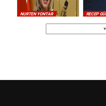
<
NURTEN YONTAR
RECEP G
Y