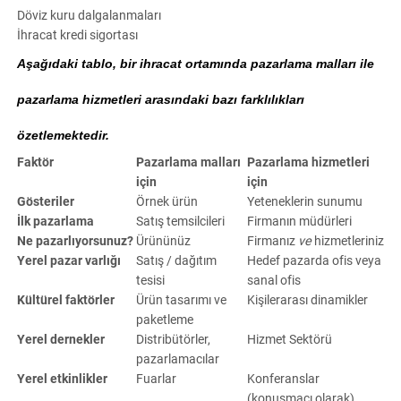
Döviz kuru dalgalanmaları
İhracat kredi sigortası
Aşağıdaki tablo, bir ihracat ortamında pazarlama malları ile
pazarlama hizmetleri arasındaki bazı farklılıkları
özetlemektedir.
Faktör
Pazarlama malları
Pazarlama hizmetleri
için
için
Gösteriler
Örnek ürün
Yeteneklerin sunumu
İlk pazarlama
Satış temsilcileri
Firmanın müdürleri
Ne pazarlıyorsunuz?
Ürününüz
Firmanız
ve
hizmetleriniz
Yerel pazar varlığı
Satış / dağıtım
Hedef pazarda ofis veya
tesisi
sanal ofis
Kültürel faktörler
Ürün tasarımı ve
Kişilerarası dinamikler
paketleme
Yerel dernekler
Distribütörler,
Hizmet Sektörü
pazarlamacılar
Yerel etkinlikler
Fuarlar
Konferanslar
(konuşmacı olarak)