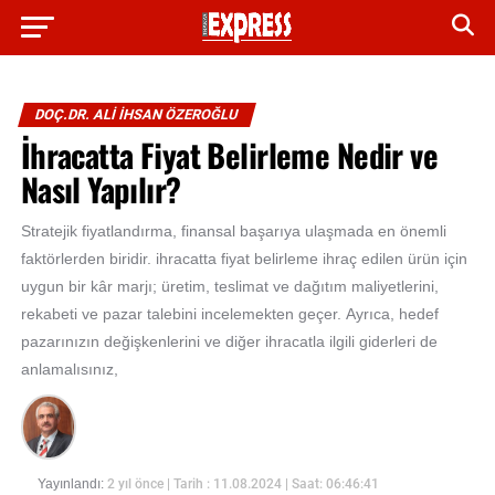
DOÇ.DR. ALI İHSAN ÖZEROĞLU
İhracatta Fiyat Belirleme Nedir ve
Nasıl Yapılır?
Stratejik fiyatlandırma, finansal başarıya ulaşmada en önemli
faktörlerden biridir. ihracatta fiyat belirleme ihraç edilen ürün için
uygun bir kâr marjı; üretim, teslimat ve dağıtım maliyetlerini,
rekabeti ve pazar talebini incelemekten geçer. Ayrıca, hedef
pazarınızın değişkenlerini ve diğer ihracatla ilgili giderleri de
anlamalısınız,
Yayınlandı:
2 yıl önce
| Tarih : 11.08.2024 | Saat: 06:46:41