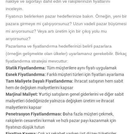
nakliye ve sigortayı dahil edin ve rakiplerinizin fiyatlarını
inceleyin.
Fiyatınızı belirlerken pazar hedeflerinize bakın. Örneğin, yeni bir
pazara girmeye mi çalışıyorsunuz? Uzun vadeli pazar büyümesi
mi arıyorsunuz? Veya artı üretim için bir çıkış yolu mu
arıyorsunuz?
Pazarlama ve fiyatlandırma hedeflerinizi belirli pazarlara
(örneğin gelişmekte olan ülkeler) uyarlamanız gerekebilir. Birkaç
fiyatlandırma stratejisi mevcuttur:
Statik Fiyatlandırma:
Tüm müşterilere aynı fiyatı uygulamak
Esnek Fiyatlandırma:
Farklı müşteri türleri için fiyatları ayarlama
Tam Maliyete Dayalı Fiyatlandırma:
İhracat satışının hem sabit
hem de değişken maliyetlerini kapsar
Marjinal Maliyet:
Y
urtiçi satışların genel giderlerini ve diğer sabit
maliyetleri ödediğinizde yalnızca değişken üretim ve ihracat
maliyetlerini kapsar
Penetrasyon Fiyatlandırması:
D
aha fazla müşteri çekmek,
rakiplerin cesaretini kırmak ve hızlı pazar payı kazanmak için
fiyatınızı düşük tutun
Fiyattan Kayma:
Çok az rekabet varken üst düzey tüketiciler