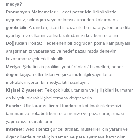
medya?
Promosyon Malzemeleri:
Hedef pazar için ürününüzde
uygunsuz, saldırgan veya anlamsız unsurları kaldırmanız
gerekebilir. Ardından, ticari bir yazar ile bu materyalleri ana dile
uyarlayın ve ülkenin yerlisi tarafından iki kez kontrol ettirin.
Doğrudan Posta:
Hedeflenen bir doğrudan posta kampanyası,
araştırmanızı yaparsanız ve hedef pazarınızda deneyim
kazanırsanız çok etkili olabilir.
Medya:
Şirketinizin profilini, yeni ürünleri / hizmetleri, haber
değeri taşıyan etkinlikleri ve şirketinizle ilgili yayınlanan
makaleleri içeren bir medya kiti hazırlayın.
Kişisel Ziyaretler:
Pek çok kültür, tanıtım ve iş ilişkileri kurmanın
en iyi yolu olarak kişisel temasa değer verin.
Fuarlar:
Uluslararası ticaret fuarlarına katılmak işletmenizi
tanıtmanıza, rekabeti kontrol etmenize ve pazar araştırması
yapmanıza olanak tanır.
İnternet:
Web sitenizi güncel tutmak, müşteriler için yararlı ve
diğer dillerde tutmak için zaman ve para ayırmaya hazır olun.