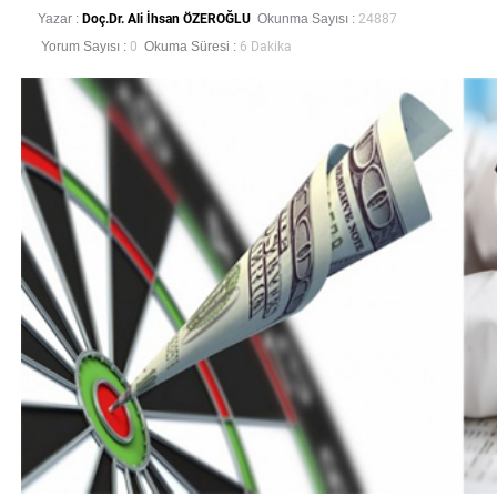
Yazar :
Doç.Dr. Ali İhsan ÖZEROĞLU
Okunma Sayısı :
24887
Yorum Sayısı :
0
Okuma Süresi :
6 Dakika