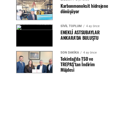
Karbonmonoksit hidrojene
dönüşüyor
SİVİL TOPLUM
4 ay önce
EMEKLİ ASTSUBAYLAR
ANKARA'DA BULUŞTU
SON DAKİKA
4 ay önce
Tekirdağ'da TSO ve
TREPAŞ'tan İndirim
Müjdesi