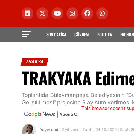
SON DAKİKA
GÜNDEM
POLİTİKA
EKONOM
TRAKYA
TRAKYAKA Edirne'
Toplantıda Süleymanpaşa Belediyesinin “S
Geliştirilmesi” projesine 6 ay süre verilmesi
This browser doesn't su
Yayınlandı:
2 yıl önce
| Tarih : 24.10.2024 | Saat: 