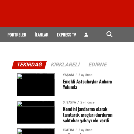
PORTRELER
İLANLAR
EXPRESS TV
TEKIRDAĞ
KIRKLARELI
EDIRNE
YAŞAM
5 ay önce
Emekli Astsubaylar Ankara
Yolunda
3. SAYFA
2 yıl önce
Kendini jandarma olarak
tanıtarak araçları durduran
sahtekar yakayı ele verdi
EĞİTİM
5 ay önce