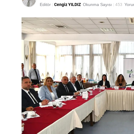
Editör :
Cengiz YILDIZ
Okunma Sayısı :
453
Yorum