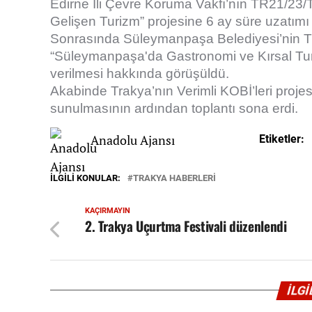
Edirne İli Çevre Koruma Vakfı’nın TR21/23
Gelişen Turizm” projesine 6 ay süre uzatımı
Sonrasında Süleymanpaşa Belediyesi’nin 
“Süleymanpaşa'da Gastronomi ve Kırsal Turiz
verilmesi hakkında görüşüldü.
Akabinde Trakya’nın Verimli KOBİ’leri projesi
sunulmasının ardından toplantı sona erdi.
Anadolu Ajansı
Etiketler:
İLGILI KONULAR:
TRAKYA HABERLERİ
KAÇIRMAYIN
2. Trakya Uçurtma Festivali düzenlendi
İLG