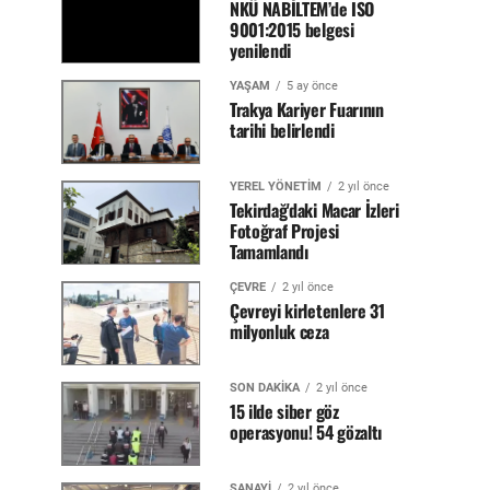
NKÜ NABİLTEM’de ISO
9001:2015 belgesi
yenilendi
YAŞAM
5 ay önce
Trakya Kariyer Fuarının
tarihi belirlendi
YEREL YÖNETİM
2 yıl önce
Tekirdağ'daki Macar İzleri
Fotoğraf Projesi
Tamamlandı
ÇEVRE
2 yıl önce
Çevreyi kirletenlere 31
milyonluk ceza
SON DAKİKA
2 yıl önce
15 ilde siber göz
operasyonu! 54 gözaltı
SANAYİ
2 yıl önce