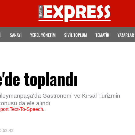
İ
SANAYİ
YEREL YÖNETİM
SİVİL TOPLUM
TEMATIK
YAZARLAR
de toplandı
üleymanpaşa'da Gastronomi ve Kırsal Turizmin
 konusu da ele alındı
pport Text-To-Speech.
20:52:42