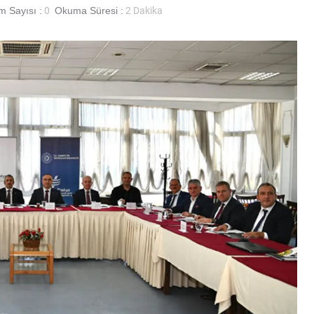
 Sayısı :
0
Okuma Süresi :
2 Dakika