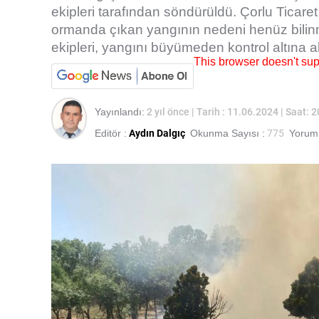
ekipleri tarafından söndürüldü. Çorlu Ticare
ormanda çıkan yangının nedeni henüz bilinmi
ekipleri, yangını büyümeden kontrol altına al
This browser doesn't su
Yayınlandı:
2 yıl önce
| Tarih : 11.06.2024 | Saat: 
Editör :
Aydın Dalgıç
Okunma Sayısı :
775
Yorum 