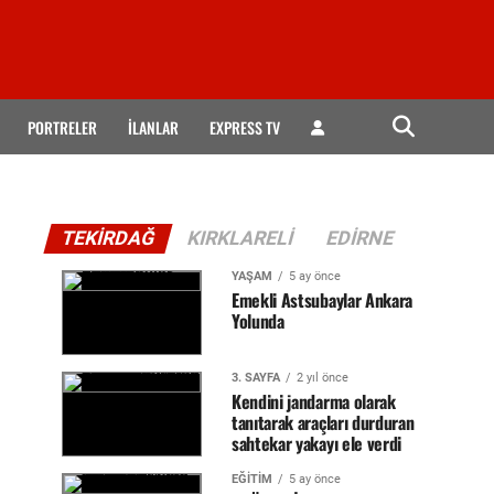
PORTRELER
İLANLAR
EXPRESS TV
TEKIRDAĞ
KIRKLARELI
EDIRNE
YAŞAM
5 ay önce
Emekli Astsubaylar Ankara
Yolunda
3. SAYFA
2 yıl önce
Kendini jandarma olarak
tanıtarak araçları durduran
sahtekar yakayı ele verdi
EĞİTİM
5 ay önce