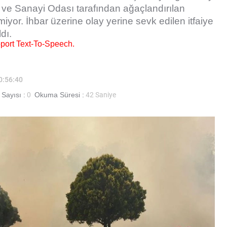
t ve Sanayi Odası tarafından ağaçlandırılan
yor. İhbar üzerine olay yerine sevk edilen itfaiye
dı.
pport Text-To-Speech.
20:56:40
Sayısı :
0
Okuma Süresi :
42 Saniye