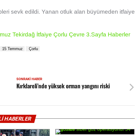
ipleri sevk edildi. Yanan otluk alan büyümeden itfaiye
mmuz
Tekirdağ
İtfaiye
Çorlu
Çevre
3.Sayfa
Haberler
SONRAKI HABER
Kırklareli’nde yüksek orman yangını riski
İLİ HABERLER