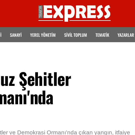
İ
SANAYİ
YEREL YÖNETİM
SİVİL TOPLUM
TEMATIK
YAZARLAR
uz Şehitler
manı'nda
ler ve Demokrasi Ormanı'nda çıkan yangın, itfaiye