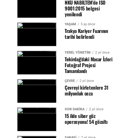
NKÜ NABİLTEM’de ISO
9001:2015 belgesi
yenilendi
YAŞAM
5 ay önce
Trakya Kariyer Fuarının
tarihi belirlendi
YEREL YÖNETİM
2 yıl önce
Tekirdağ'daki Macar İzleri
Fotoğraf Projesi
Tamamlandı
ÇEVRE
2 yıl önce
Çevreyi kirletenlere 31
milyonluk ceza
SON DAKİKA
2 yıl önce
15 ilde siber göz
operasyonu! 54 gözaltı
SANAYİ
2 yıl önce