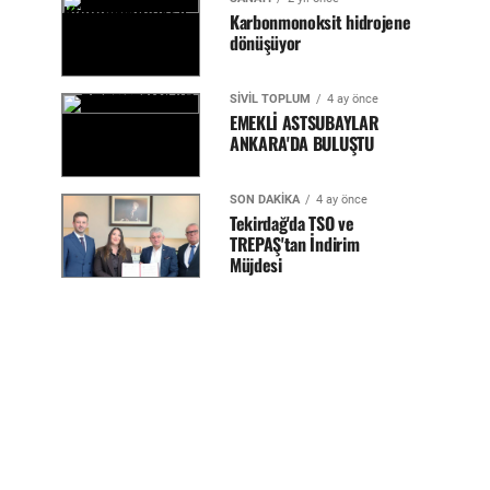
Karbonmonoksit hidrojene
dönüşüyor
SİVİL TOPLUM
4 ay önce
EMEKLİ ASTSUBAYLAR
ANKARA'DA BULUŞTU
SON DAKİKA
4 ay önce
Tekirdağ'da TSO ve
TREPAŞ'tan İndirim
Müjdesi