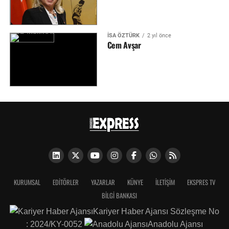
İSA ÖZTÜRK
2 yıl önce
Cem Avşar
KURUMSAL
EDITÖRLER
YAZARLAR
KÜNYE
İLETIŞIM
EKSPRES TV
BİLGİ BANKASI
Kariyer Haber Ajansı Sözleşme No
: 2024/KY-0052
Anadolu Ajansı