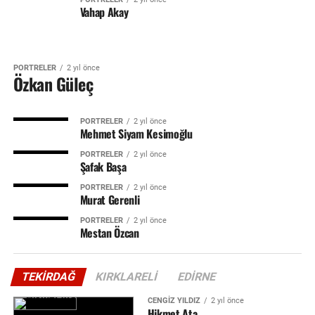
Vahap Akay
PORTRELER
2 yıl önce
Özkan Güleç
PORTRELER
2 yıl önce
Mehmet Siyam Kesimoğlu
PORTRELER
2 yıl önce
Şafak Başa
PORTRELER
2 yıl önce
Murat Gerenli
PORTRELER
2 yıl önce
Mestan Özcan
TEKIRDAĞ
KIRKLARELI
EDIRNE
CENGIZ YILDIZ
2 yıl önce
Hikmet Ata