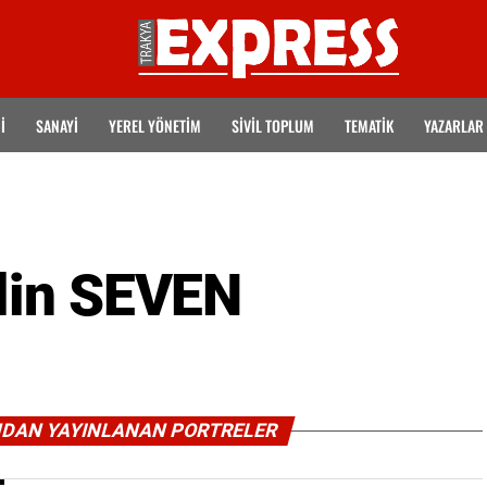
İ
SANAYİ
YEREL YÖNETİM
SİVİL TOPLUM
TEMATIK
YAZARLAR
lin SEVEN
NDAN YAYINLANAN PORTRELER