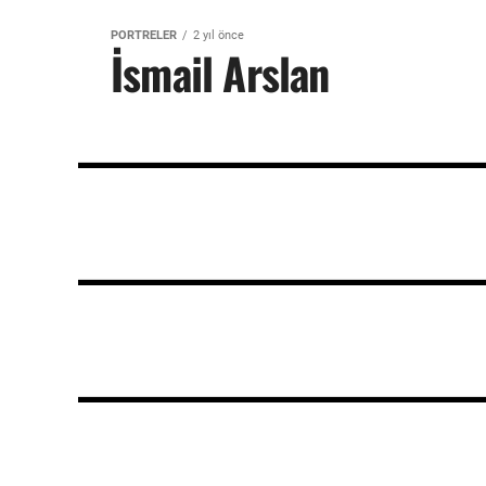
PORTRELER
2 yıl önce
İsmail Arslan