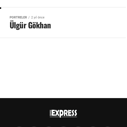
PORTRELER
2 yıl önce
Ülgür Gökhan