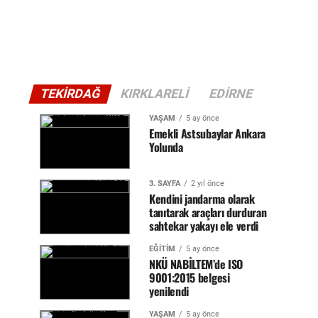
TEKIRDAĞ
KIRKLARELI
EDIRNE
YAŞAM
5 ay önce
Emekli Astsubaylar Ankara
Yolunda
3. SAYFA
2 yıl önce
Kendini jandarma olarak
tanıtarak araçları durduran
sahtekar yakayı ele verdi
EĞİTİM
5 ay önce
NKÜ NABİLTEM’de ISO
9001:2015 belgesi
yenilendi
YAŞAM
5 ay önce