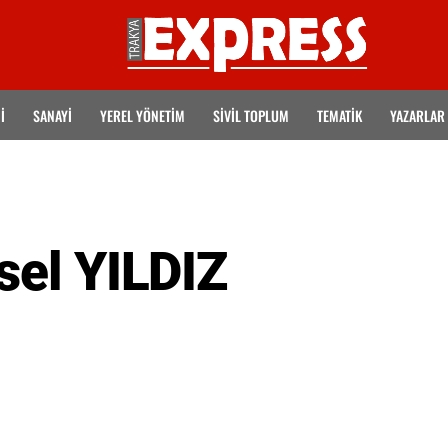
İ
SANAYİ
YEREL YÖNETİM
SİVİL TOPLUM
TEMATIK
YAZARLAR
sel YILDIZ