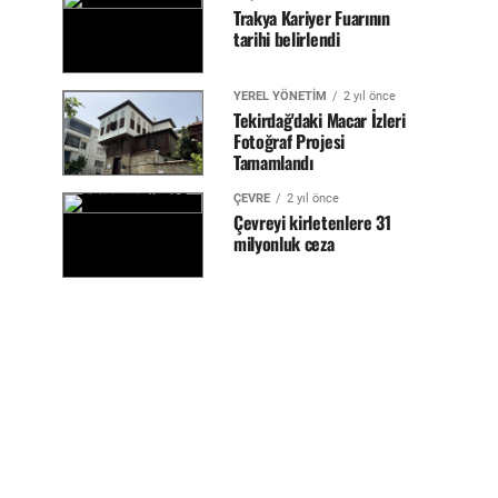
Trakya Kariyer Fuarının
tarihi belirlendi
YEREL YÖNETİM
2 yıl önce
Tekirdağ'daki Macar İzleri
Fotoğraf Projesi
Tamamlandı
ÇEVRE
2 yıl önce
Çevreyi kirletenlere 31
milyonluk ceza