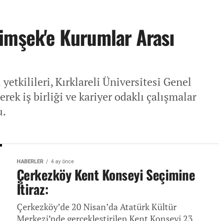
imşek'e Kurumlar Arası
etkilileri, Kırklareli Üniversitesi Genel
rek iş birliği ve kariyer odaklı çalışmalar
u.
HABERLER
4 ay önce
Çerkezköy Kent Konseyi Seçimine
İtiraz:
Çerkezköy’de 20 Nisan’da Atatürk Kültür
Merkezi’nde gerçekleştirilen Kent Konseyi 23.